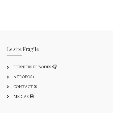
Le site Fragîle
DERNIERS EPISODES 🎧
A PROPOS ℹ
CONTACT ✉
MEDIAS 💾