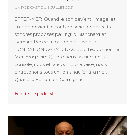
UN PODCAST DU
6 JUILLET 2021
EFFET-MER, Quand le son devient l’image, et
l’image devient le sonUne série de portraits
sonores proposés par Ingrid Blanchard et
Bernard PesceEn partenariat avec la
FONDATION CARMIGNAC pour l’exposition La
Mer imaginaire Qu’elle nous fascine, nous
console, nous effraie ou nous apaise, nous
entretenons tous un lien singulier à la mer.
Quand la Fondation Carmignac…
Ecouter le podcast