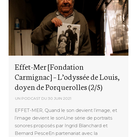
Effet-Mer [Fondation
Carmignac] – L’odyssée de Louis,
doyen de Porquerolles (2/5)
UN PODCAST DU
30 JUIN 2021
EFFET-MER, Quand le son devient l’image, et
l’image devient le sonUne série de portraits
sonores proposés par Ingrid Blanchard et
Bernard PesceEn partenariat avec la